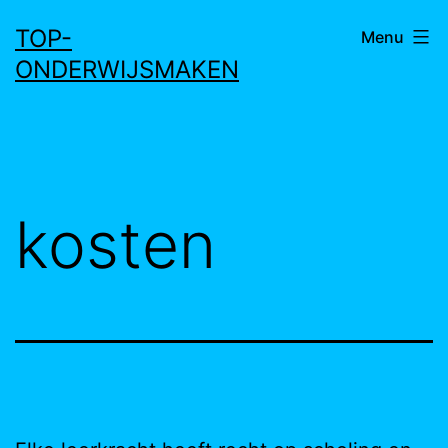
Ga
TOP-
Menu
naar
ONDERWIJSMAKEN
de
inhoud
kosten